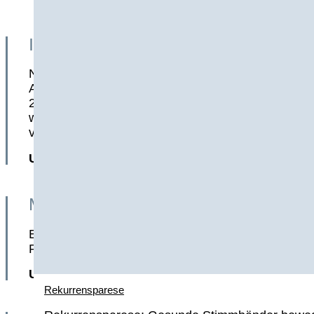
Inhaltsstoffe
Nuvihealth bietet seinen Kundinnen und Kundinnen
Adenosylcobalamin) und dem Depot (Hydroxocobalam
200 µg Vitamin B12, davon 67 µg Methylcobalamin
weiteren Bestandteilen. Darüber hinaus enthält Nu
vollkommen vegan und frei von Konservierungsstof
Unser Scoring: 9,5/10 Punkten
Menge
Eine Flasche Nuvihealth Vitamin B12 Tropfen enthä
Produkt über viele Monate angewendet werden. Des
Unser Scoring: 10/10 Punkten
Rekurrensparese