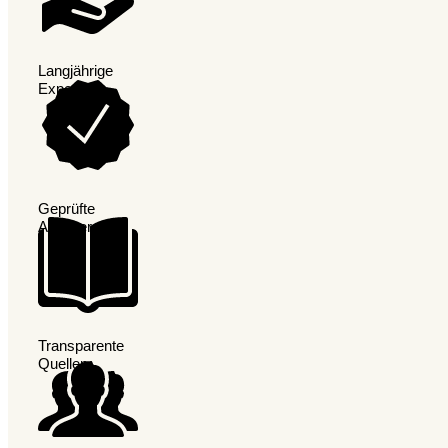
Langjährige
Expertise
Pollenallergie: Die unterschätzte Volkskrankheit
Die Pollenallergie, im medizinischen Sprachgebr
Geprüfte
Anbieter
Transparente
Quellen