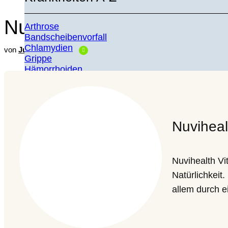
Nuvihealth Vitamin B12 i
Arthrose
Bandscheibenvorfall
Chlamydien
von
Julian Deutsch
überprüft durch
Dipl. Ges. Oec. Jennife
Grippe
Hämorrhoiden
Magen-Darm-Grippe
Alle anzeigen
Im Fokus
Nuviheal
Alle anzeigen
Nuvihealth V
Natürlichkeit
allem durch e