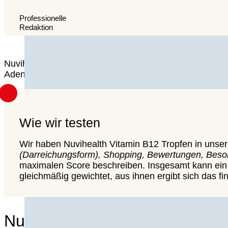
Professionelle
Redaktion
Nuvihealth Vitamin B12 Tropfen überzeugen in unser
Adenosyl- und Hydroxocobalamin. Erfahren Sie jetzt m
Wie wir testen
Wir haben Nuvihealth Vitamin B12 Tropfen in unse
(Darreichungsform), Shopping, Bewertungen, Beso
maximalen Score beschreiben. Insgesamt kann ein 
gleichmäßig gewichtet, aus ihnen ergibt sich das fi
Nuvihealth im Test