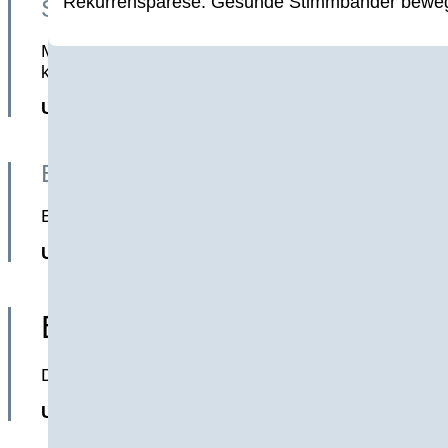
Rekurrensparese: Gesunde Stimmbänder bewege
Shopping
Mit einem Preis von 14,90 € (298 €/ l) setzt Nuvih
kein Mitbewerber Nuvihealth in dieser Kategorie 
Unser Scoring: 10/10 Punkten
Bewertungen
Eine durchschnittliche 4,6-Sternebewertung bei 57
Unser Scoring: 9,5/10 Punkten
Besonderheiten
Das Produkt wird in Deutschland produziert und di
Unser Scoring: 9/10 Punkten