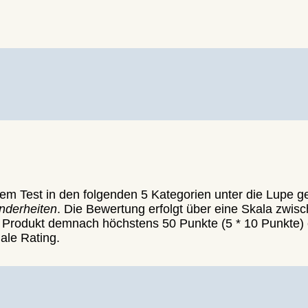
em
Rating
durch ein sehr gutes Preis-Leistungs-Verhältnis
ehr in unserem Review.
rem Test in den folgenden 5 Kategorien unter die Lupe
nderheiten
. Die Bewertung erfolgt über eine Skala zwis
Produkt demnach höchstens 50 Punkte (5 * 10 Punkte) e
nale Rating.