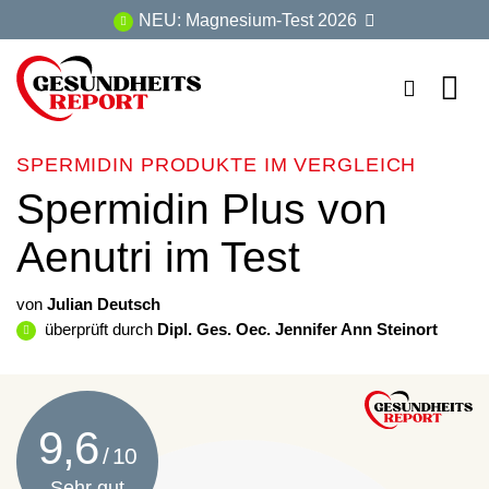
Zum
NEU: Magnesium-Test 2026
Inhalt
springen
SPERMIDIN PRODUKTE IM VERGLEICH
Spermidin Plus von
Aenutri im Test
von
Julian Deutsch
überprüft durch
Dipl. Ges. Oec. Jennifer Ann Steinort
9,6
Sehr gut