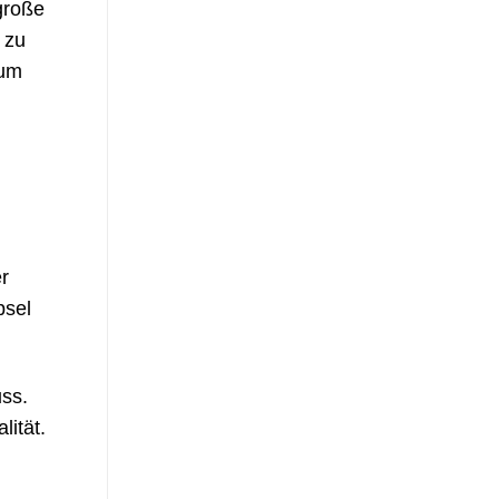
große
 zu
ium
r
psel
uss.
ität.