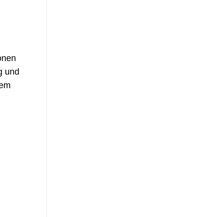
onen
g und
rem