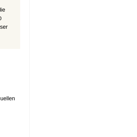
die
0
ser
uellen