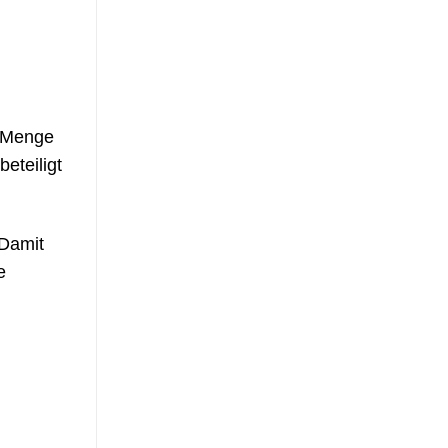
t Menge
eteiligt
 Damit
e